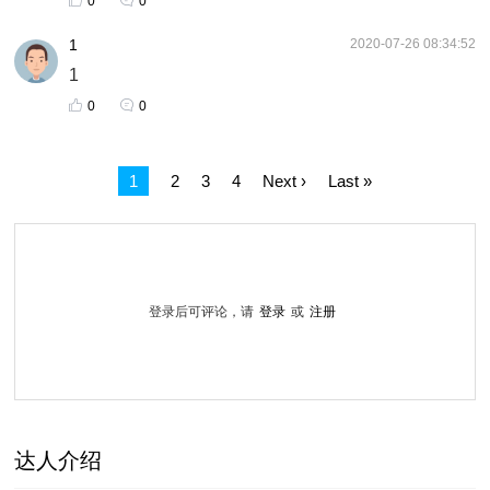
0
0
1
2020-07-26 08:34:52
1
0
0
Pagination
Page
1
Page
2
Page
3
Page
4
Next
Next ›
Last
Last »
page
page
登录后可评论，请
登录
或
注册
达人介绍