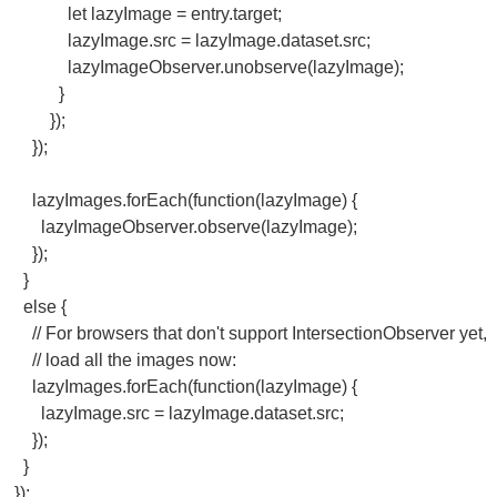
            let lazyImage = entry.target;

            lazyImage.src = lazyImage.dataset.src;

            lazyImageObserver.unobserve(lazyImage);

          }

        });

    });

    lazyImages.forEach(function(lazyImage) {

      lazyImageObserver.observe(lazyImage);

    });

  }

  else {

    // For browsers that don't support IntersectionObserver yet,

    // load all the images now:

    lazyImages.forEach(function(lazyImage) {

      lazyImage.src = lazyImage.dataset.src;

    });

  }
