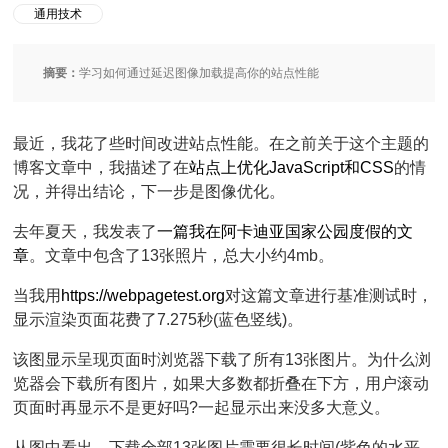
通用技术
摘要：
学习如何通过延迟图像加载提高你的站点性能
最近，我花了些时间改进站点性能。在之前关于这个主题的
博客文章中，我描述了在
站点上优化JavaScript和CSS
的情
况，并得出结论，下一步是图像优化。
去年夏天，我发表了
一篇我在阿卡迪亚国家公园度假的文
章
。文章中包含了13张照片，总大小约4mb。
当我用
https://webpagetest.org
对这篇文章进行基准测试时，
显示渲染页面花费了7.275秒(蓝色竖线)。
该图显示呈现页面时浏览器下载了所有13张图片。为什么浏
览器会下载所有图片，如果大多数都折叠在下方，用户滚动
页面时再显示不是更好吗?一起显示出来没多大意义。
从图中看出，下载全部13张图片需要很长时间(紫色的水平