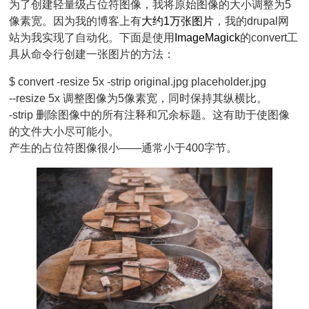
为了创建轻量级占位符图像，我将原始图像的大小调整为5
像素宽。因为我的博客上有
大约1万张图片
，我的drupal网
站为我实现了自动化。下面是使用
ImageMagick
的
convert
工
具从命令行创建一张图片的方法：
--resize 5x 调整图像为5像素宽，同时保持其纵横比。
-strip 删除图像中的所有注释和冗余标题。这有助于使图像
的文件大小尽可能小。
产生的占位符图像很小——通常小于400字节。