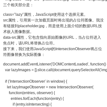
三个相关部分是：
class="lazy"
属性，JavaScript使用这个选择元素。
src
属性，引用第一次加载页面时将出现的占位符图像。我没
有链接到placeholder.jpg，而是使用上面介绍的数据URL技
术嵌入图像数据。
data-src
属性，它包含指向原始图像的URL，当占位符进入
焦点时，该URL将替换占位符。
接下来，我们使用JavaScript的
IntersectionObserver
将占位
符图像替换为实际图像：
document.addEventListener('DOMContentLoaded', function() {
  var lazyImages = [].slice.call(document.querySelectorAll('img.l
  if ('IntersectionObserver' in window) {

    let lazyImageObserver = new IntersectionObserver(

      function(entries, observer) {

        entries.forEach(function(entry) {

          if (entry.isIntersecting) {
