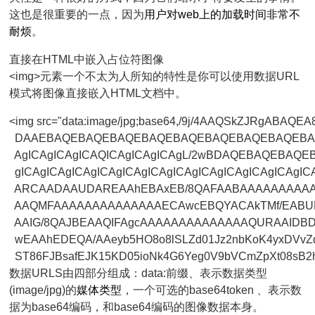
这也是很重要的一点，因为
用户对web上的加载时间非常不
耐烦
。
直接在HTML中嵌入占位符图像
<img>元素一个不太为人所知的特性是你可以使用数据URL
模式将图像直接嵌入HTML文档中。
<img src="data:image/jpg;base64,/9j/4AAQSkZJRgABAQE
  DAAEBAQEBAQEBAQEBAQEBAQEBAQEBAQEBAQEBA
  AgICAgICAgICAQICAgICAgICAgL/2wBDAQEBAQEBAQE
  gICAgICAgICAgICAgICAgICAgICAgICAgICAgICAgICAgIC
  ARCAADAAUDAREAAhEBAxEB/8QAFAABAAAAAAAAAA
  AAQMFAAAAAAAAAAAAAAECAwcEBQYACAkTMf/EAB
  AAIG/8QAJBEAAQIFAgcAAAAAAAAAAAAAAQURAAIDBD
  wEAAhEDEQA/AAeyb5HO8o8lSLZd01Jz2nbKoK4yxDVv
数据URLS由四部分组成：data:前缀、表示数据类型
(
image/jpg
)的
媒体类型
，一个可选的
base64
token 、表示数
据为base64编码，和base64编码的图像数据本身。